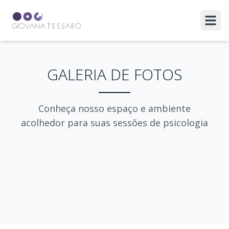
Abri
GALERIA DE FOTOS
Conheça nosso espaço e ambiente
Fachada da Clínica
acolhedor para suas sessões de psicologia
Consultório - Vista 1
Consultório - Vista 2
Consultório - Vista 3
Consultório - Vista 4
Consultório - Vista 5