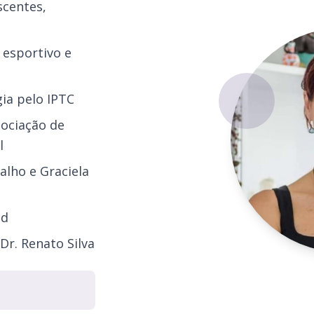
scentes,
 esportivo e
ia pelo IPTC
sociação de
l
alho e Graciela
nd
r. Renato Silva